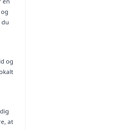
r en
 og
t du
ld og
okalt
 dig
e, at