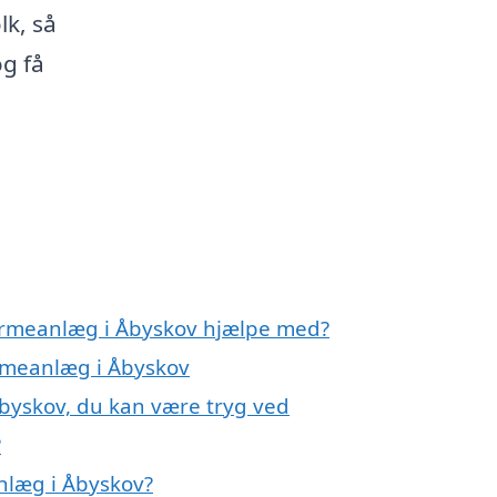
lk, så
g få
varmeanlæg i Åbyskov hjælpe med?
armeanlæg i Åbyskov
byskov, du kan være tryg ved
?
læg i Åbyskov?