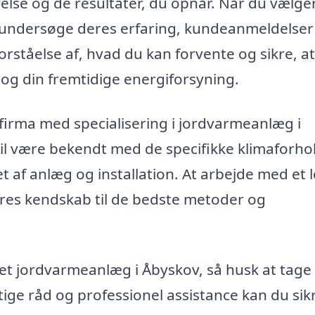
else og de resultater, du opnår. Når du vælge
t undersøge deres erfaring, kundeanmeldelser
orståelse af, hvad du kan forvente og sikre, a
 og din fremtidige energiforsyning.
 firma med specialisering i jordvarmeanlæg i
il være bekendt med de specifikke klimaforho
 af anlæg og installation. At arbejde med et l
deres kendskab til de bedste metoder og
 i et jordvarmeanlæg i Åbyskov, så husk at tage
igtige råd og professionel assistance kan du sikr