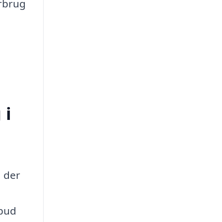
orbrug
 i
, der
lbud