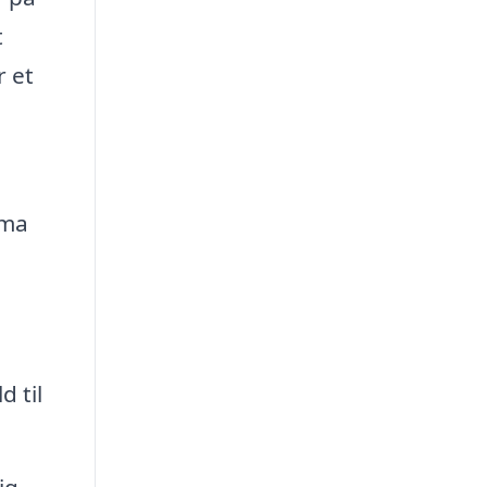
t
r et
rma
d til