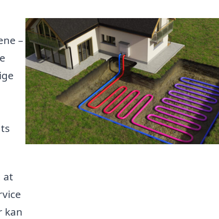
ene –
ne
ige
ts
 at
rvice
r kan