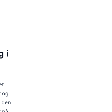
 i
et
v og
d den
r på