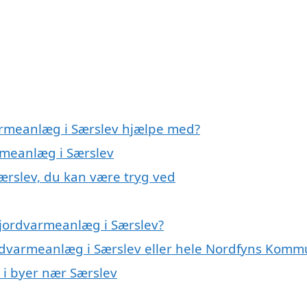
armeanlæg i Særslev hjælpe med?
armeanlæg i Særslev
ærslev, du kan være tryg ved
 jordvarmeanlæg i Særslev?
ordvarmeanlæg i Særslev eller hele Nordfyns Kom
 i byer nær Særslev