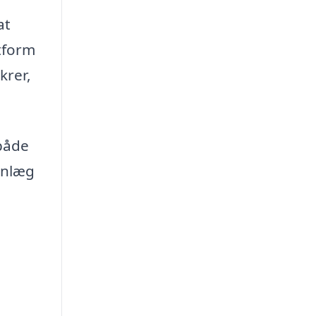
at
atform
krer,
 både
anlæg