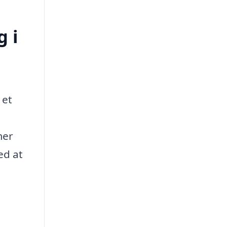
 i
 et
mer
ed at