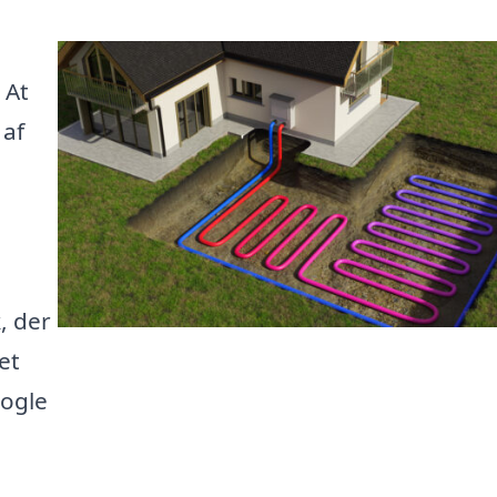
 At
 af
, der
et
nogle