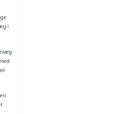
ige
æg i
anlæg
 med
 et
 en
et