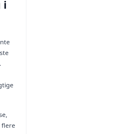
 i
ente
dste
.
gtige
se,
 flere