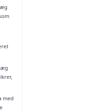
læg
 som
eret
nlæg
ikrer,
ma med
e