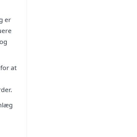
g er
uere
 og
for at
der.
nlæg