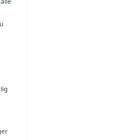
alle
u
du
t
lig
ger