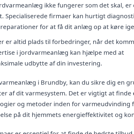
ordvarmeanlæg ikke fungerer som det skal, er 
gt. Specialiserede firmaer kan hurtigt diagnost
parationer for at få dit anlæg op at køre ige
r er altid plads til forbedringer, når det komme
pertise i jordvarmeanlæg kan hjælpe med at
ksimale udbytte af din investering.
rdvarmeanlæg i Brundby, kan du sikre dig en g
er af dit varmesystem. Det er vigtigt at finde
ologier og metoder inden for varmeudvinding 
delse på dit hjemmets energieffektivitet og ko
aer er essentiel for at finde de bedste tilbud