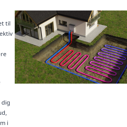
 til
ektiv
ere
e
 dig
ud,
em i