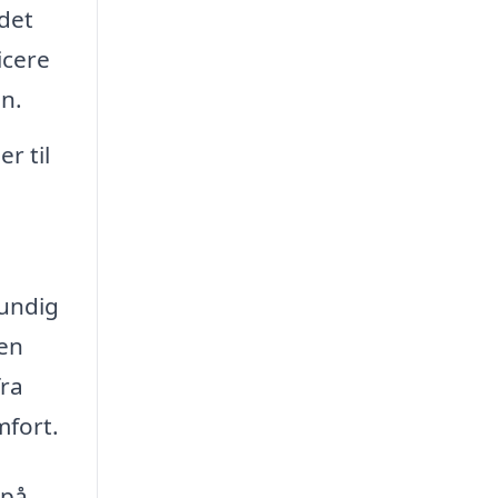
det
icere
n.
r til
rundig
 en
fra
mfort.
 på