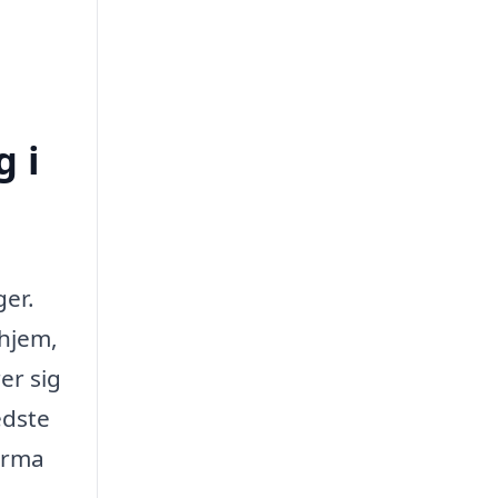
 i
ger.
 hjem,
er sig
edste
firma