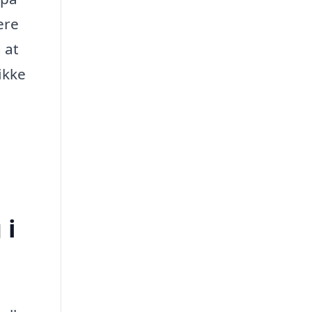
ere
 at
ikke
 i