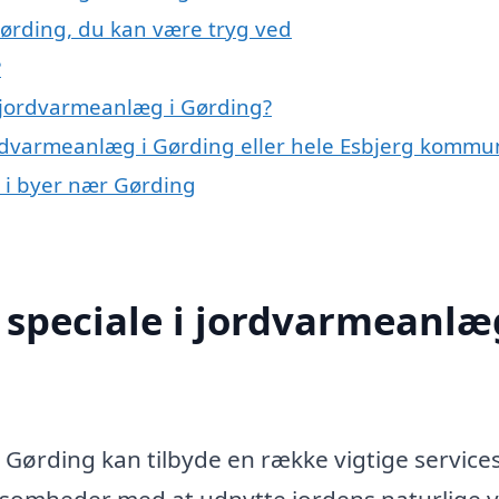
ørding, du kan være tryg ved
?
 jordvarmeanlæg i Gørding?
ordvarmeanlæg i Gørding eller hele Esbjerg komm
g i byer nær Gørding
speciale i jordvarmeanlæg
 Gørding kan tilbyde en række vigtige service
rksomheder med at udnytte jordens naturlige