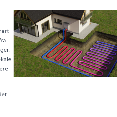
mart
fra
ger.
okale
lere
det