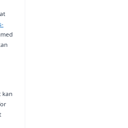
at
s-
e med
kan
t kan
for
t