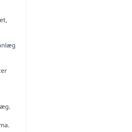
et,
eanlæg
ter
læg.
rma.