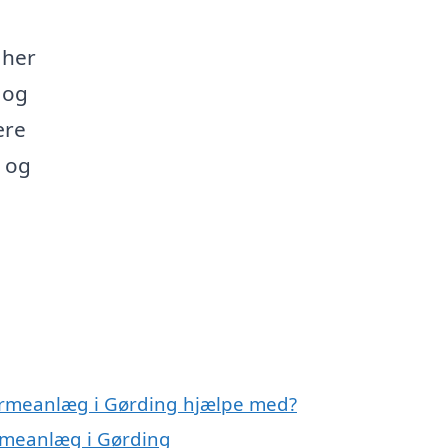
 her
g og
ære
 og
varmeanlæg i Gørding hjælpe med?
armeanlæg i Gørding