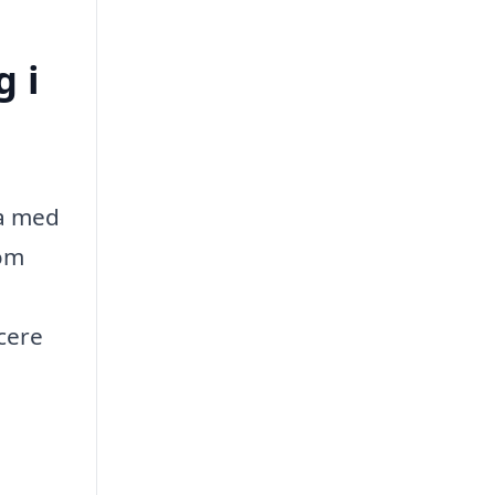
 i
ma med
som
ucere