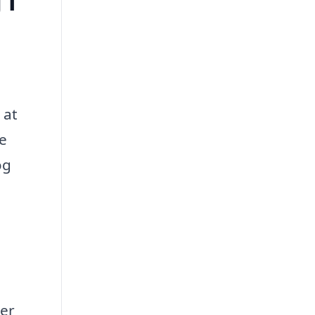
 i
 at
ve
og
 er