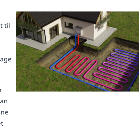
 til
rage
n
kan
ine
et