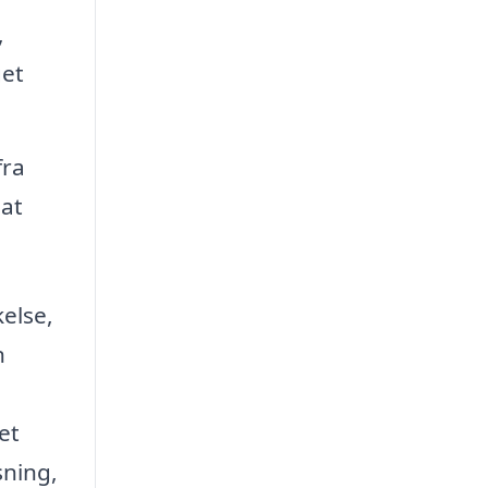
,
get
fra
 at
else,
n
et
sning,