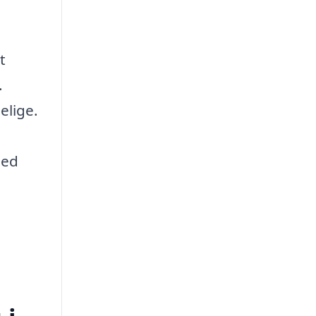
t
.
elige.
hed