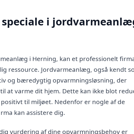
speciale i jordvarmeanlæg
armeanlæg i Herning, kan et professionelt fir
rlig ressourcе. Jordvarmeanlæg, også kendt 
tiv og bæredygtig opvarmningsløsning, der
il at varme dit hjem. Dette kan ikke blot red
sitivt til miljøet. Nedenfor er nogle af de
irma kan assistere dig.
ig vurdering af dine opvarmningsbehov er