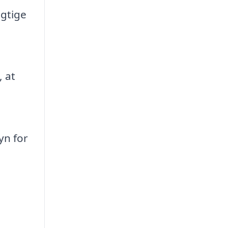
igtige
, at
yn for