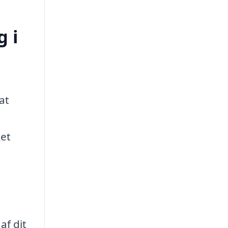
 i
at
ket
af dit