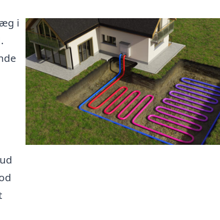
æg i
.
inde
bud
mod
t