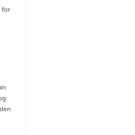
 for
t
kan
 og
 den