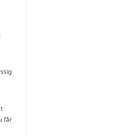
k
ssig
t
u får