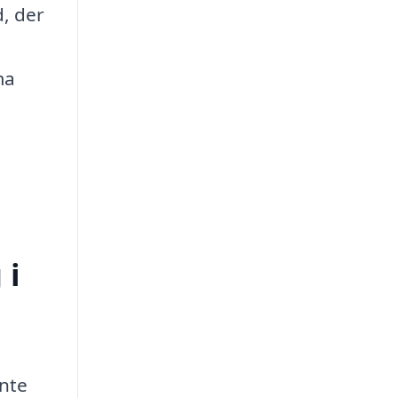
, der
ma
 i
ente