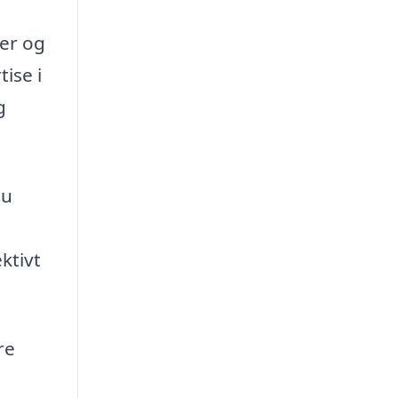
per og
tise i
g
du
ktivt
re