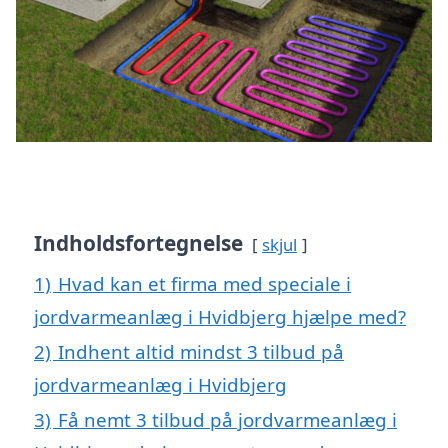
Indholdsfortegnelse
skjul
1)
Hvad kan et firma med speciale i
jordvarmeanlæg i Hvidbjerg hjælpe med?
2)
Indhent altid mindst 3 tilbud på
jordvarmeanlæg i Hvidbjerg
3)
Få nemt 3 tilbud på jordvarmeanlæg i