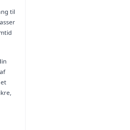
ng til
passer
emtid
din
af
 et
kre,