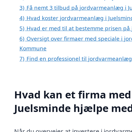
3)
Få nemt 3 tilbud på jordvarmeanlæg i J
4)
Hvad koster jordvarmeanlæg i Juelsmin
5)
Hvad er med til at bestemme prisen på
6)
Oversigt over firmaer med speciale i j
Kommune
7)
Find en professionel til jordvarmeanlæg
Hvad kan et firma med 
Juelsminde hjælpe me
Når du overvejer at investere i jordvarme