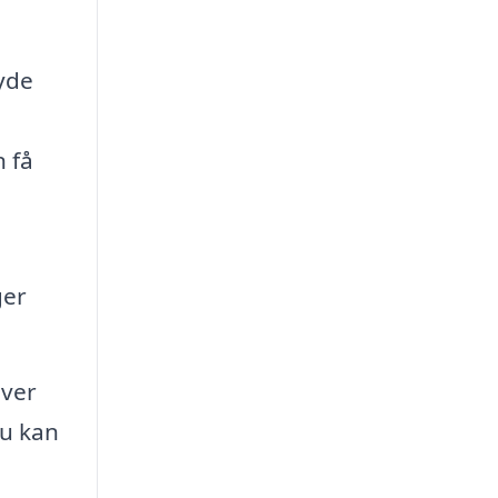
yde
n få
ger
iver
du kan