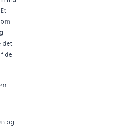
 Et
g om
æg
e det
af de
ken
e
en og