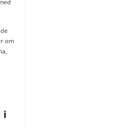
 med
nde
ner om
ma,
 i