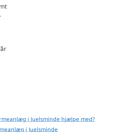
emt
r
får
varmeanlæg i Juelsminde hjælpe med?
armeanlæg i Juelsminde