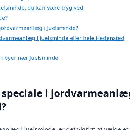
uelsminde, du kan være tryg ved
de?
 jordvarmeanlæg i Juelsminde?
ordvarmeanlæg i Juelsminde eller hele Hedensted
 i byer nær Juelsminde
speciale i jordvarmeanlæg
d?
anlæg i Juelsminde, er det vigtigt at vælge et