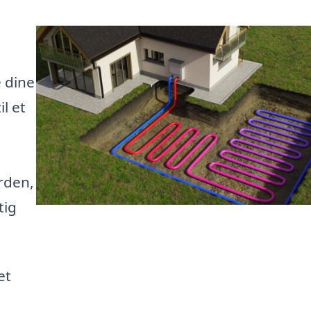
 dine
l et
orden,
tig
et