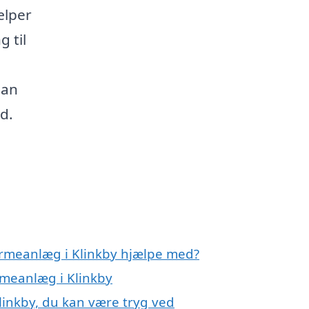
ælper
g til
dan
d.
armeanlæg i Klinkby hjælpe med?
rmeanlæg i Klinkby
linkby, du kan være tryg ved