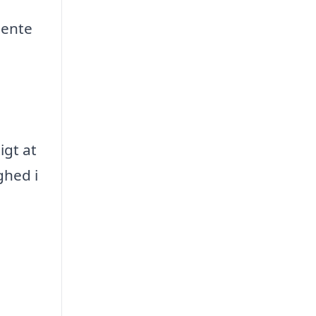
hente
igt at
ghed i