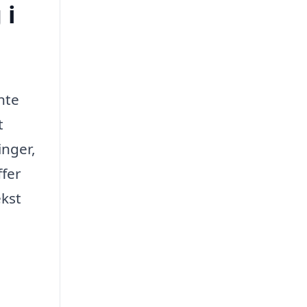
 i
nte
t
inger,
ffer
ekst