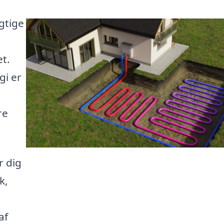
gtige
t.
gi er
re
r dig
k,
af