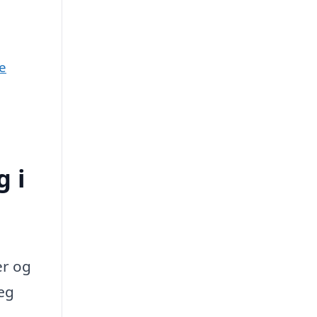
e
 i
er og
æg