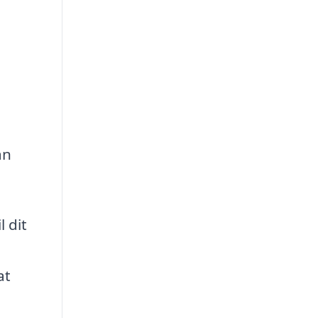
an
 dit
at