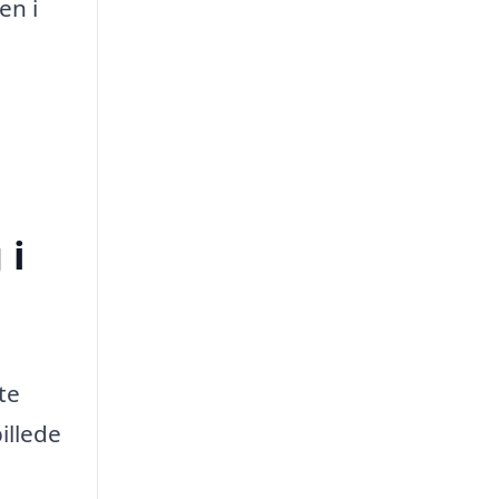
en i
 i
te
billede