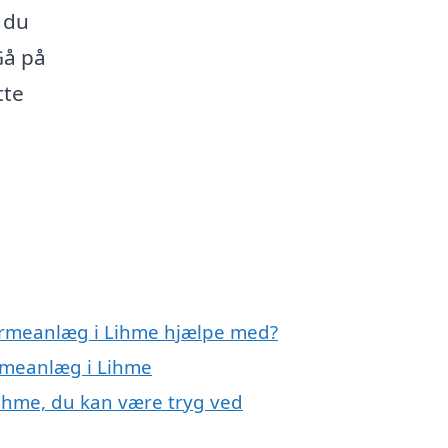
å du
Gå på
tte
varmeanlæg i Lihme hjælpe med?
armeanlæg i Lihme
ihme, du kan være tryg ved