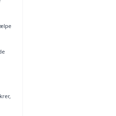
jælpe
de
krer,