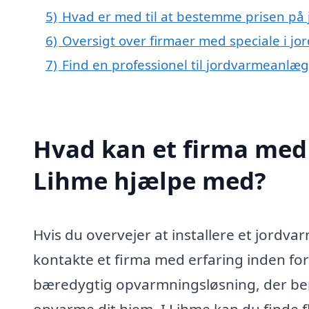
5)
Hvad er med til at bestemme prisen på
6)
Oversigt over firmaer med speciale i j
7)
Find en professionel til jordvarmeanlæ
Hvad kan et firma med 
Lihme hjælpe med?
Hvis du overvejer at installere et jordv
kontakte et firma med erfaring inden fo
bæredygtig opvarmningsløsning, der benyt
opvarme dit hjem. I Lihme kan du finde fl