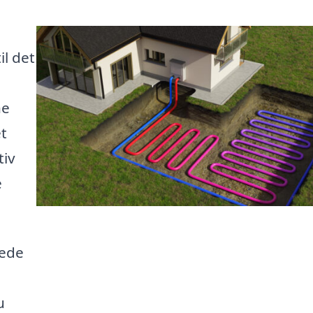
l det
ne
t
tiv
e
nede
u