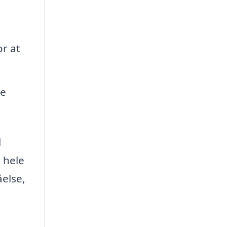
r at
ge
l
 hele
åelse,