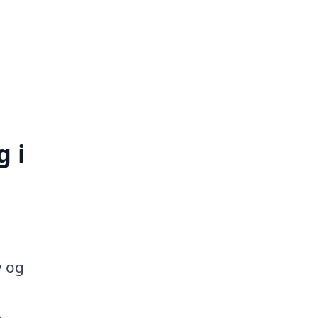
 i
v og
e