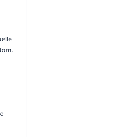
elle
ndom.
re