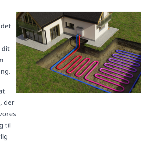
 det
e
 dit
en
ing.
at
, der
 vores
 til
lig