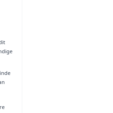
dit
ndige
finde
an
re