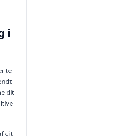
 i
ente
endt
e dit
itive
f dit