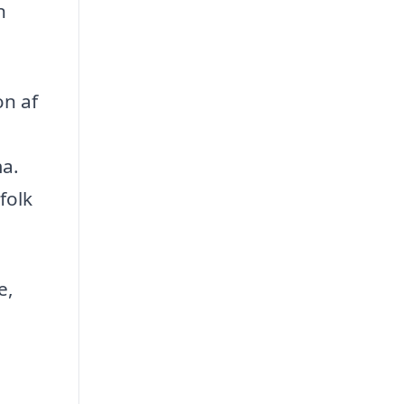
n
on af
ma.
folk
e,