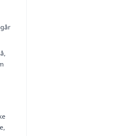
dgår
å,
em
ke
e,