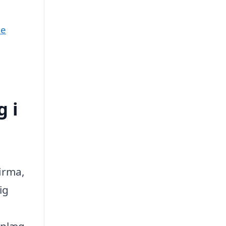
ne
 i
firma,
ig
anlæg