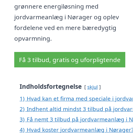
grønnere energiløsning med
jordvarmeanlæg i Nørager og oplev
fordelene ved en mere bæredygtig
opvarmning.
Få 3 tilbud, gratis og uforpligtende
Indholdsfortegnelse
skjul
1)
Hvad kan et firma med speciale i jord
2)
Indhent altid mindst 3 tilbud på jordv
3)
Få nemt 3 tilbud på jordvarmeanlæg i N
4)
Hvad koster jordvarmeanlæg i Nørager