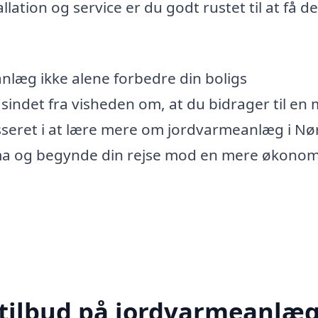
llation og service er du godt rustet til at få de
eanlæg ikke alene forbedre din boligs
i sindet fra visheden om, at du bidrager til en
esseret i at lære mere om jordvarmeanlæg i Nø
irma og begynde din rejse mod en mere økonom
 tilbud på jordvarmeanlæg