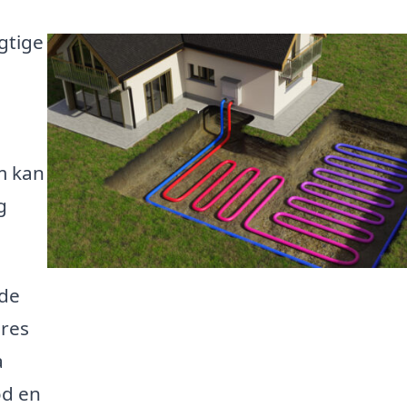
gtige
m kan
g
ede
ores
a
od en