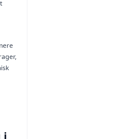
t
 mere
rager,
isk
 i