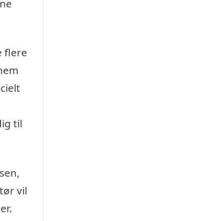
ine
 flere
nnem
cielt
g til
isen,
ør vil
er.