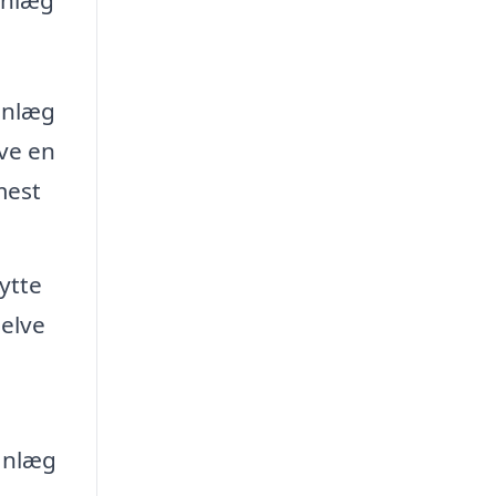
eanlæg
ave en
mest
ytte
selve
eanlæg