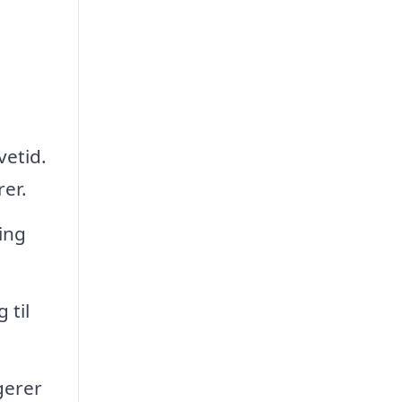
vetid.
rer.
ing
 til
gerer