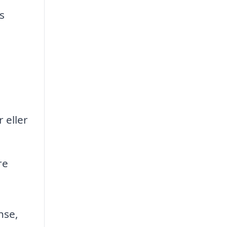
s
 eller
re
nse,