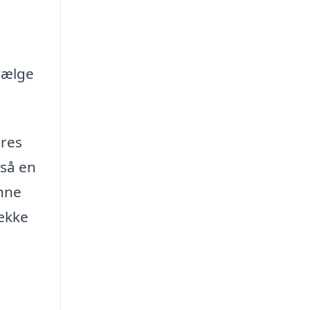
vælge
eres
gså en
unne
ække