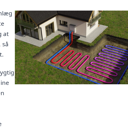
anlæg
te
g at
, så
t.
ygtig
dine
en
e