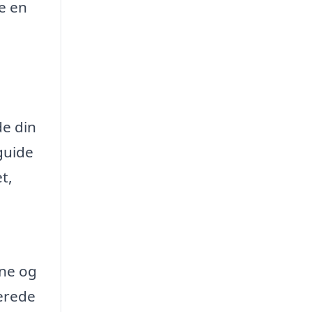
e en
de din
guide
t,
rne og
lerede