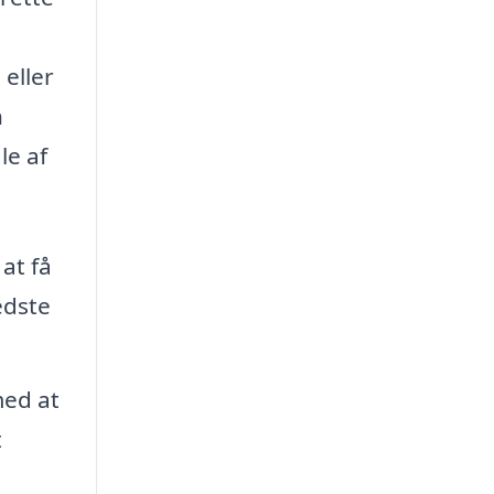
eller
n
le af
at få
edste
med at
t