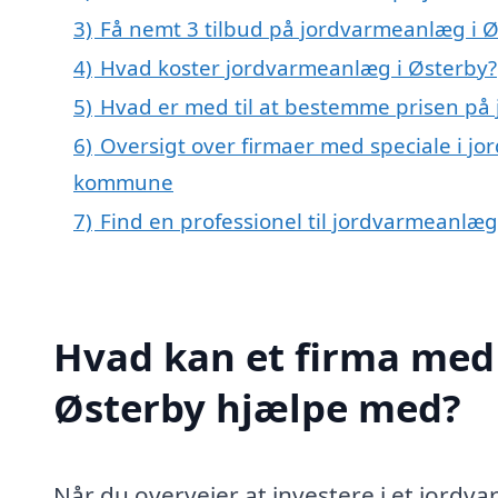
3)
Få nemt 3 tilbud på jordvarmeanlæg i Ø
4)
Hvad koster jordvarmeanlæg i Østerby?
5)
Hvad er med til at bestemme prisen på
6)
Oversigt over firmaer med speciale i j
kommune
7)
Find en professionel til jordvarmeanlæg
Hvad kan et firma med 
Østerby hjælpe med?
Når du overvejer at investere i et jordva