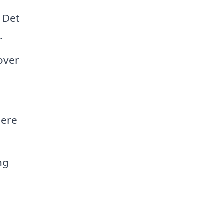
. Det
.
over
mere
ng