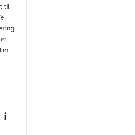
 til
fe
ering
det
ller
 i