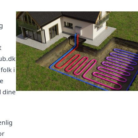
g
t
ub.dk
folk i
te
l dine
enlig
or