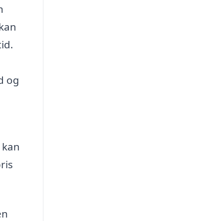
n
 kan
id.
id og
u kan
ris
en