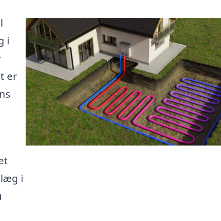
l
 i
r
t er
ens
et
nlæg i
u