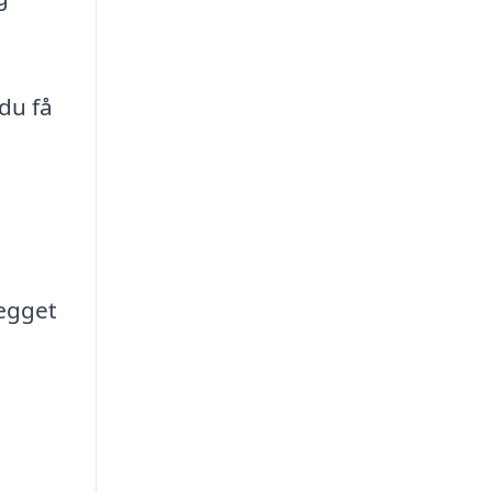
du få
lægget