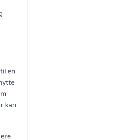
g
il en
nytte
om
er kan
lere