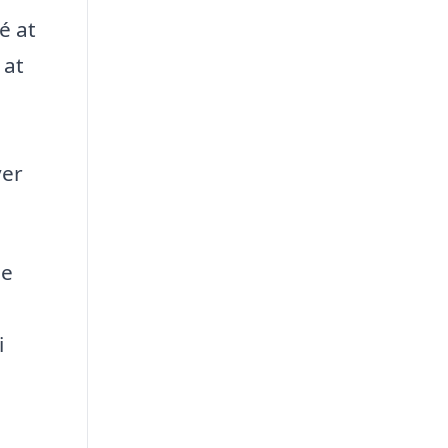
é at
 at
ver
de
i