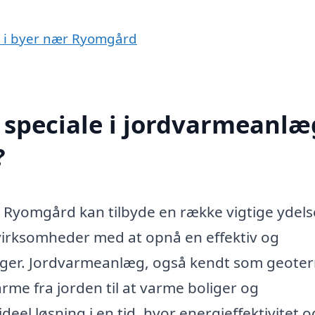
g i byer nær Ryomgård
speciale i jordvarmeanlæg
?
 Ryomgård kan tilbyde en række vigtige ydels
virksomheder med at opnå en effektiv og
ger. Jordvarmeanlæg, også kendt som geote
me fra jorden til at varme boliger og
deel løsning i en tid, hvor energieffektivitet o