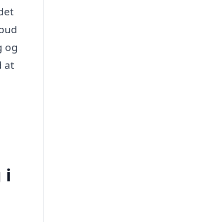
det
lbud
g og
 at
 i