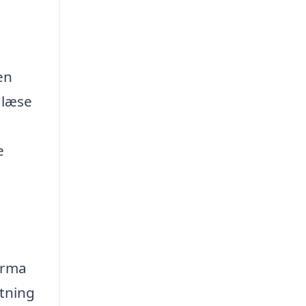
en
 læse
e
irma
tning