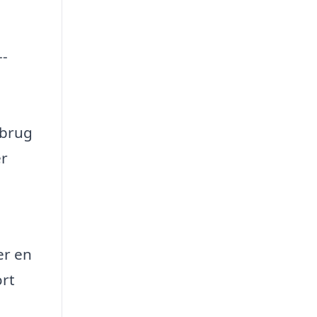
--
 brug
er
er en
ort