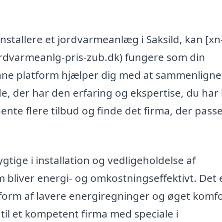
 installere et jordvarmeanlæg i Saksild, kan [xn
ordvarmeanlg-pris-zub.dk) fungere som din
Denne platform hjælper dig med at sammenligne
de, der har den erfaring og ekspertise, du har
nte flere tilbud og finde det firma, der pass
tige i installation og vedligeholdelse af
m bliver energi- og omkostningseffektivt. Det 
 i form af lavere energiregninger og øget komf
til et kompetent firma med speciale i