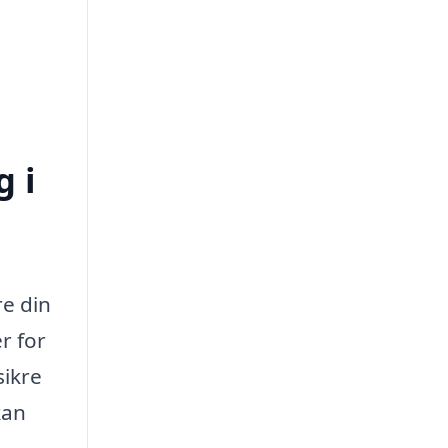
 i
re din
r for
sikre
kan