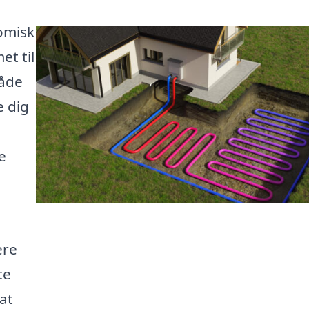
nomisk
t til
måde
e dig
e
ere
te
at