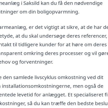
rmeanlæg i Saksild kan du få den nødvendige
lutninger om din boligopvarmning.
armeanlæg, er det vigtigt at sikre, at de har d
betyde, at du skal undersøge deres referencer,
akt til tidligere kunder for at høre om deres
transparent omkring deres processer og vil gør
hov og forventninger.
e den samlede livscyklus omkostning ved dit
n installationsomkostningerne, men også de
tede levetid for anlægget. Et specialiseret f
ostninger, så du kan træffe den bedste beslu