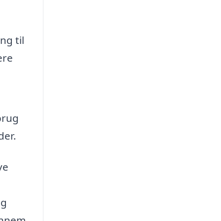
g til
ere
brug
der.
ve
ig
gennem