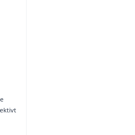
te
ektivt