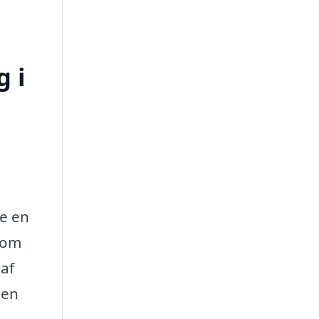
 i
de en
som
af
 en