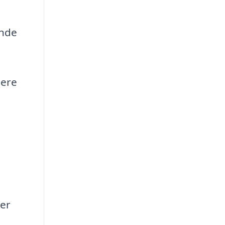
ende
dere
 er