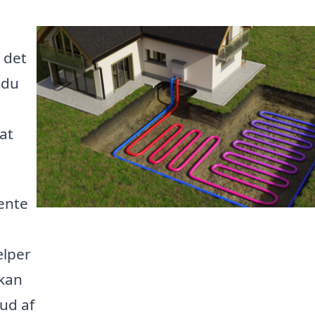
 det
 du
at
ente
ælper
 kan
 ud af