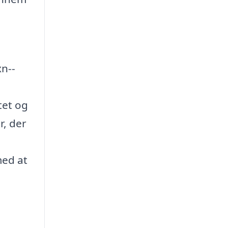
xn--
tet og
r, der
med at