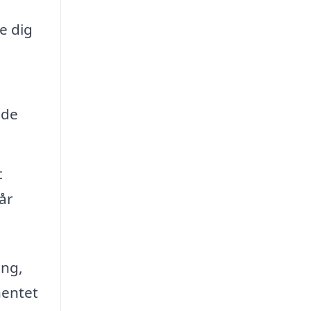
e dig
nde
t
år
ing,
hentet