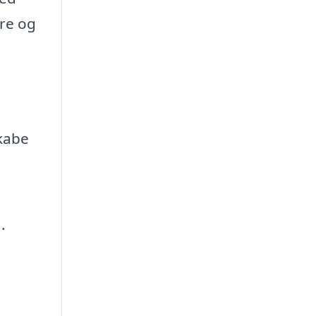
ere og
kabe
.