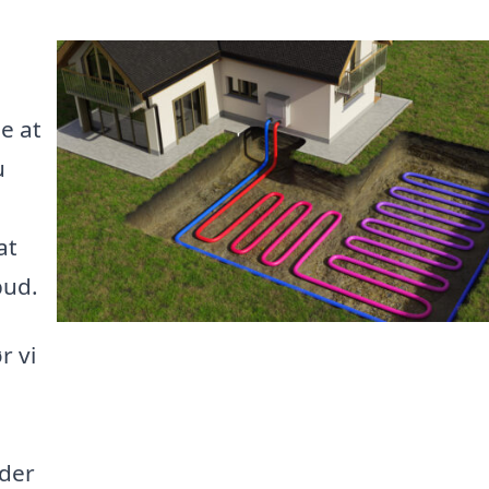
e at
u
at
bud.
r vi
ider