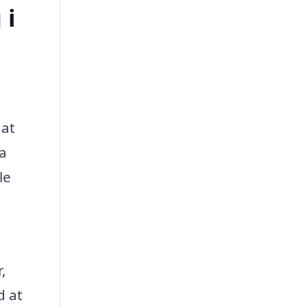
 i
l
 at
ra
le
,
d at