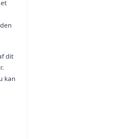
det
e den
f dit
r.
du kan