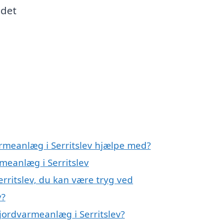
 det
armeanlæg i Serritslev hjælpe med?
rmeanlæg i Serritslev
rritslev, du kan være tryg ved
v?
jordvarmeanlæg i Serritslev?