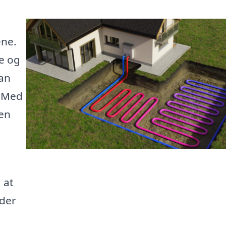
ene.
e og
an
. Med
en
 at
 der