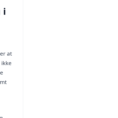
 i
er at
 ikke
re
emt
og