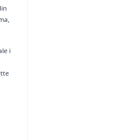
din
rma,
le i
tte