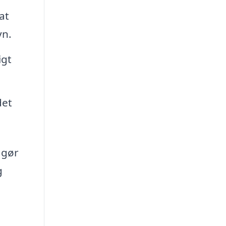
at
yn.
igt
det
 gør
g
n