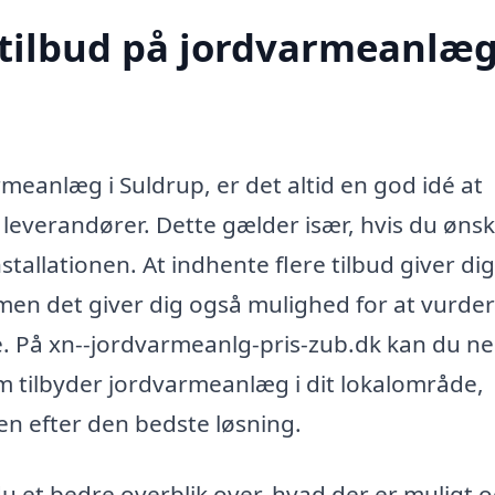
 tilbud på jordvarmeanlæg
rmeanlæg i Suldrup, er det altid en god idé at
e leverandører. Dette gælder især, hvis du ønsk
stallationen. At indhente flere tilbud giver dig
men det giver dig også mulighed for at vurde
ce. På xn--jordvarmeanlg-pris-zub.dk kan du n
 tilbyder jordvarmeanlæg i dit lokalområde,
gen efter den bedste løsning.
 du et bedre overblik over, hvad der er muligt 