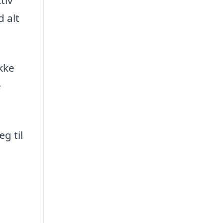
 alt
kke
e
g til