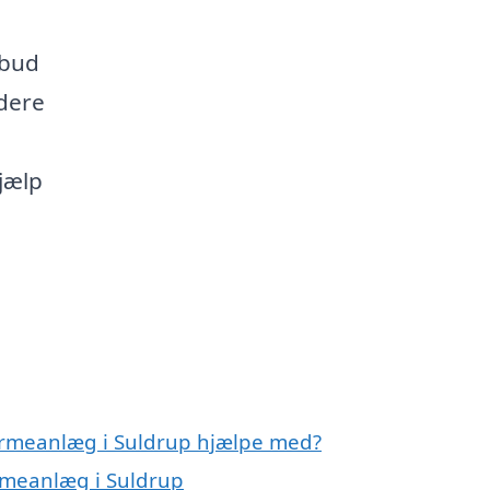
lbud
idere
jælp
varmeanlæg i Suldrup hjælpe med?
armeanlæg i Suldrup