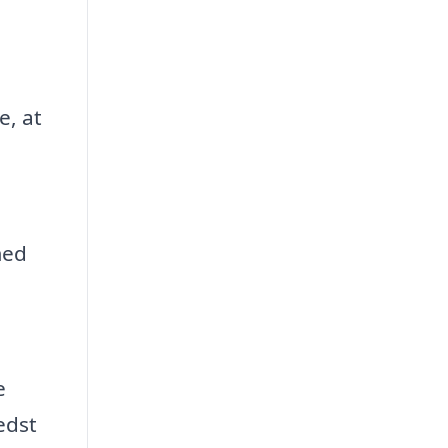
e, at
med
e
edst