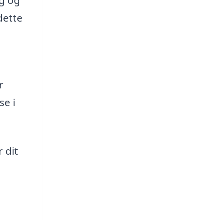
dette
r
se i
 dit