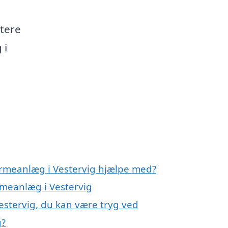
rtere
 i
armeanlæg i Vestervig hjælpe med?
rmeanlæg i Vestervig
estervig, du kan være tryg ved
g?