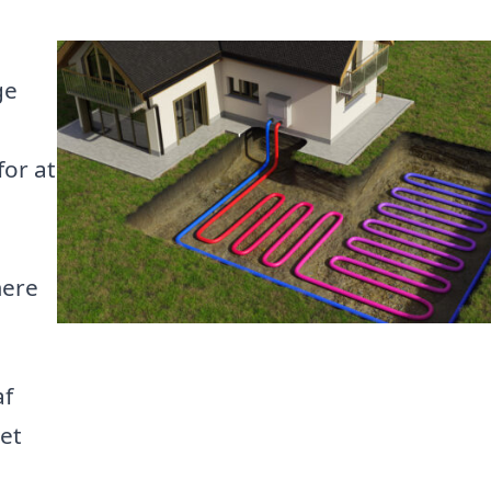
ge
or at
mere
af
det