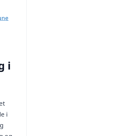
mune
 i
et
e i
æg
ig og