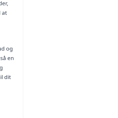
der,
 at
ud og
gså en
og
l dit