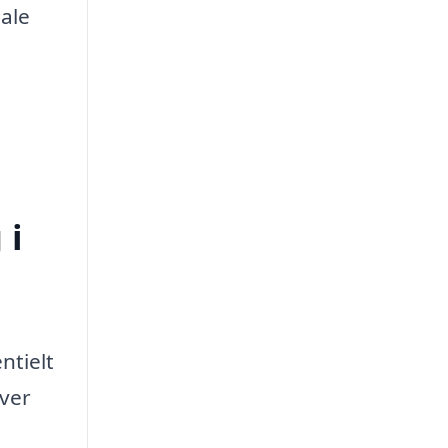
male
 i
ntielt
over