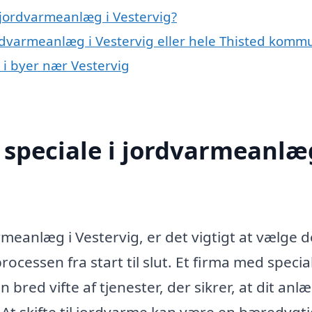
jordvarmeanlæg i Vestervig?
ordvarmeanlæg i Vestervig eller hele Thisted kom
 i byer nær Vestervig
speciale i jordvarmeanlæg
rmeanlæg i Vestervig, er det vigtigt at vælge d
cessen fra start til slut. Et firma med special
bred vifte af tjenester, der sikrer, at dit anl
. At skifte til jordvarme kan være en bæredygt