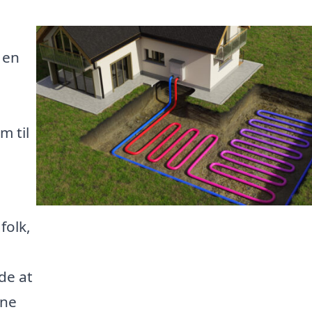
 en
m til
folk,
de at
gne