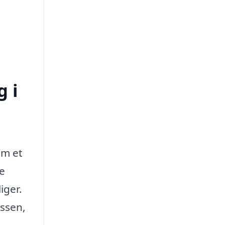
 i
om et
e
iger.
essen,