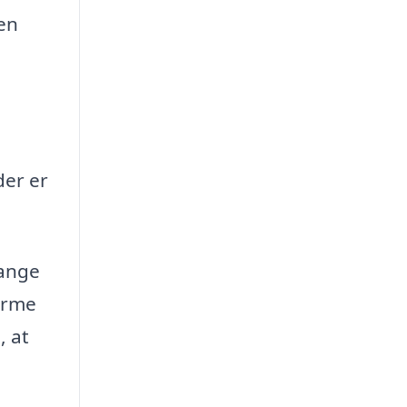
den
der er
mange
varme
, at