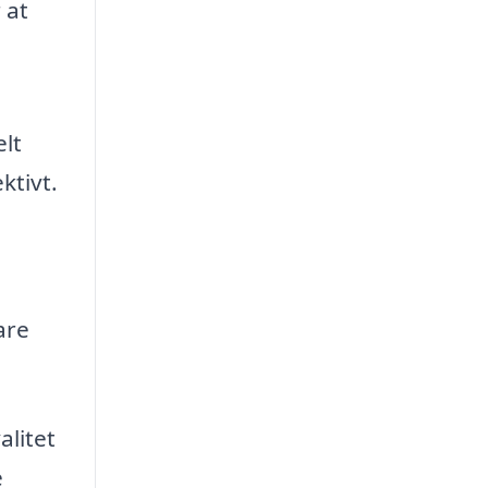
 at
lt
ktivt.
are
alitet
e