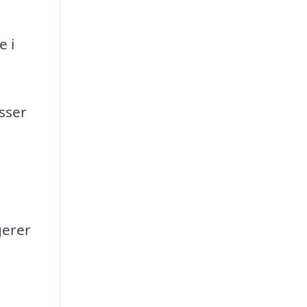
e i
sser
gerer