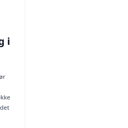
 i
ør
ikke
 det