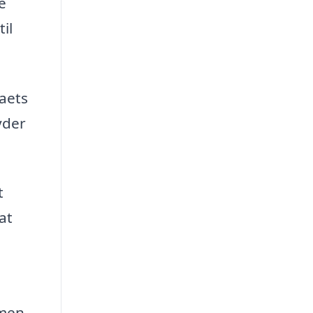
e
il
maets
yder
t
at
 men