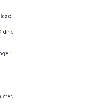
ices:
å dine
anger
tå med