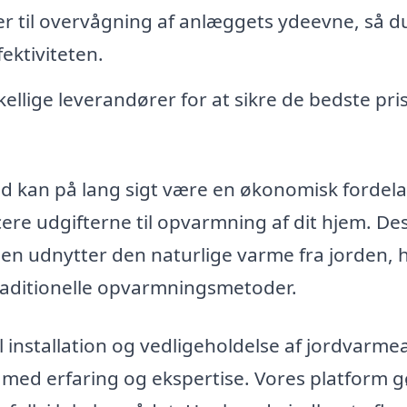
er til overvågning af anlæggets ydeevne, så d
ektiviteten.
kellige leverandører for at sikre de bedste pri
rød kan på lang sigt være en økonomisk fordela
cere udgifterne til opvarmning af dit hjem. D
den udnytter den naturlige varme fra jorden, h
 traditionelle opvarmningsmetoder.
il installation og vedligeholdelse af jordvarm
rma med erfaring og ekspertise. Vores platform g