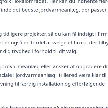
agfolk i lokalområdet. Her kan du indhente fler
finde det bedste jordvarmeanlæg, der passer t
tidligere projekter, så du kan få indsigt i fir
t er også en fordel at vælge et firma, der tilb
 dig tryghed i forhold til dit valg.
 jordvarmeanlæg eller ønsker at opgradere di
iale i jordvarmeanlæg i Hillerød være klar til 
ning til færdig installation og efterfølgende
ikke bare spare penge på din varmeregning,