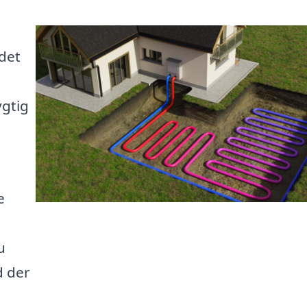
det
gtig
e
u
d der