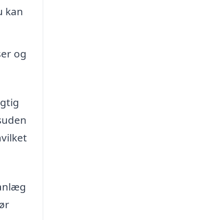
u kan
ser og
gtig
esuden
vilket
eanlæg
ør