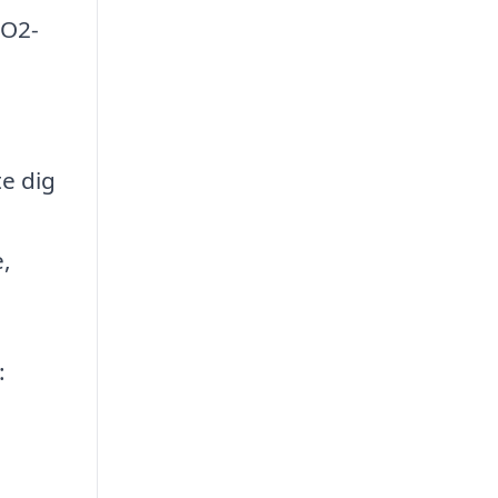
CO2-
te dig
e,
: