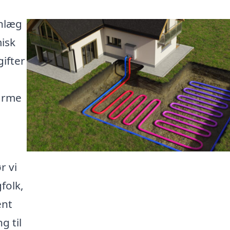
anlæg
isk
ifter
varme
r vi
folk,
ent
g til