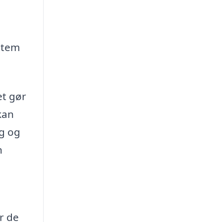
stem
et gør
kan
g og
n
r de