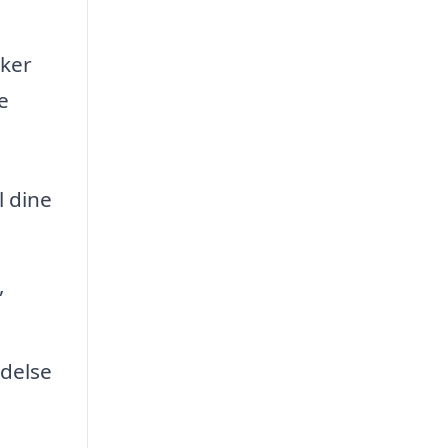
kker
e
l dine
,
ldelse