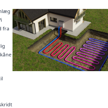
anlæg
i
 fra
dig
skåne
il
skridt