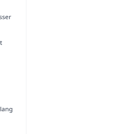
sser
t
 lang