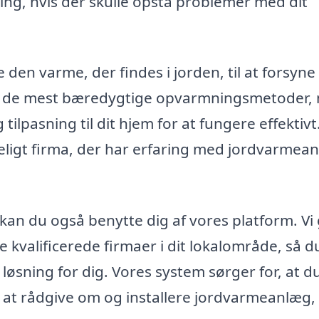
ding, hvis der skulle opstå problemer med dit
en varme, der findes i jorden, til at forsyne 
af de mest bæredygtige opvarmningsmetoder,
tilpasning til dit hjem for at fungere effektivt
deligt firma, der har erfaring med jordvarmean
kt kan du også benytte dig af vores platform. Vi
e kvalificerede firmaer i dit lokalområde, så d
øsning for dig. Vores system sørger for, at du
til at rådgive om og installere jordvarmeanlæg