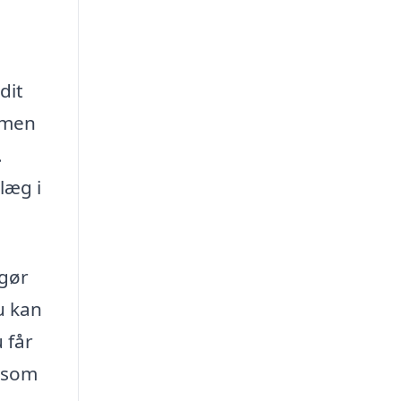
dit
 men
.
læg i
 gør
u kan
 får
, som