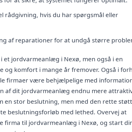
or at sikre, at systemet fungerer optimalt.
l rådgivning, hvis du har spørgsmål eller
ing af reparationer for at undgå større proble
r i et jordvarmeanlæg i Nexø, men også i en
me og komfort i mange år fremover. Også i for
kale firmaer være behjælpelige med informatio
en af dit jordvarmeanlæg endnu mere attraktiv
om en stor beslutning, men med den rette støt
e beslutningsforløb med lethed. Overvej at
te firma til jordvarmeanlæg i Nexø, og start di