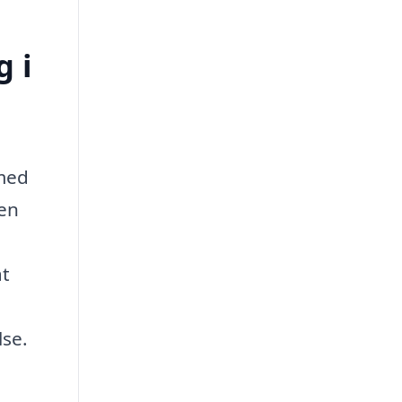
 i
 med
sen
at
lse.