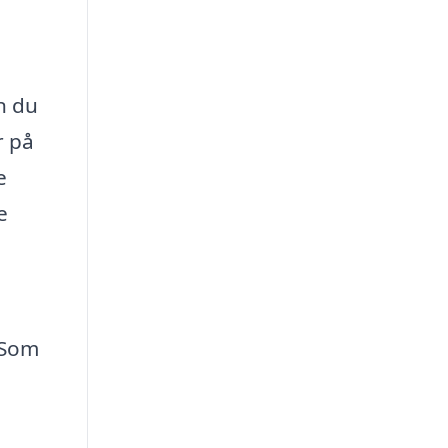
n du
r på
e
e
 Som