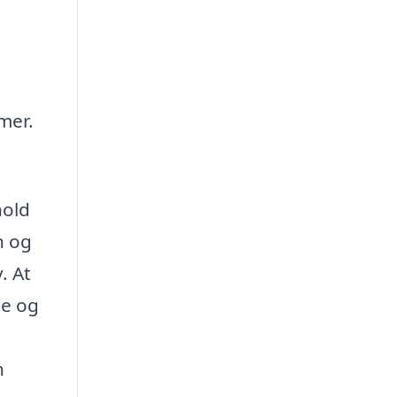
mer.
hold
n og
. At
te og
n