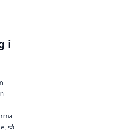
 i
an
en
firma
e, så