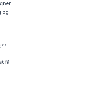
egner
g og
ger
at få