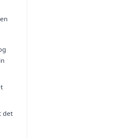
den
og
in
t
t det