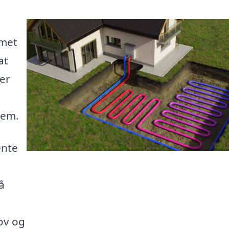
mmet
at
er
jem.
ente
å
ov og