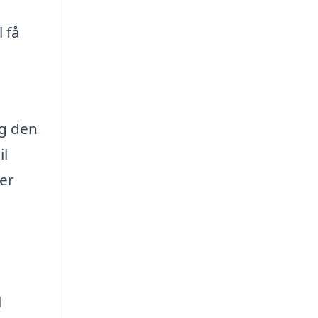
 få
og den
il
er
l