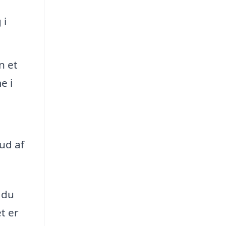
 i
n et
e i
 ud af
 du
t er