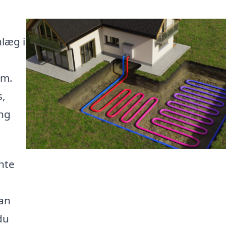
læg i
em.
s,
ing
nte
kan
du