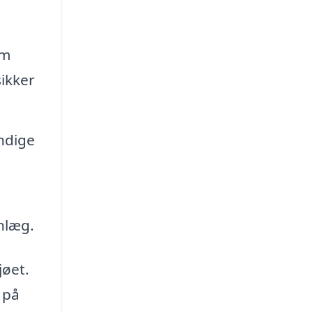
em
sikker
ndige
nlæg.
jøet.
 på