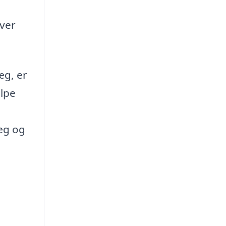
iver
æg, er
ælpe
æg og