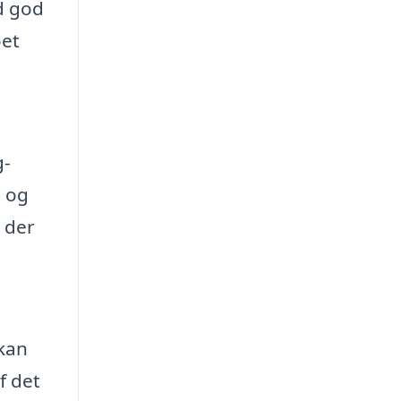
ed god
øet
g-
n og
 der
 kan
f det