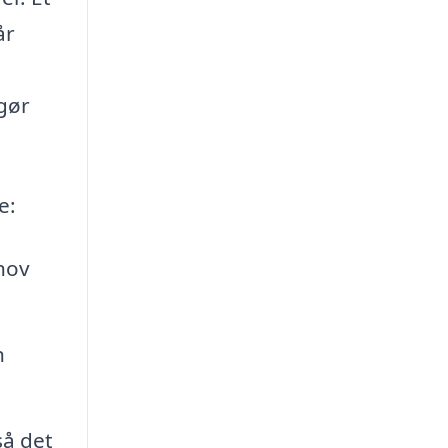
år
 gør
e:
hov
n
så det