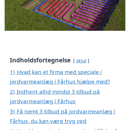
Indholdsfortegnelse
skjul
1)
Hvad kan et firma med speciale i
jordvarmeanlæg i Fårhus hjælpe med?
2)
Indhent altid mindst 3 tilbud på
jordvarmeanlæg i Fårhus
3)
Få nemt 3 tilbud på jordvarmeanlæg i
Fårhus, du kan være tryg ved