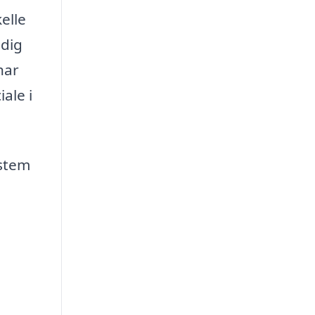
elle
 dig
har
iale i
ystem