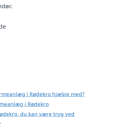
ndør.
nde
varmeanlæg i Rødekro hjælpe med?
armeanlæg i Rødekro
ødekro, du kan være tryg ved
?