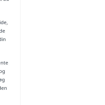
ide,
yde
din
ente
 og
søg
nden