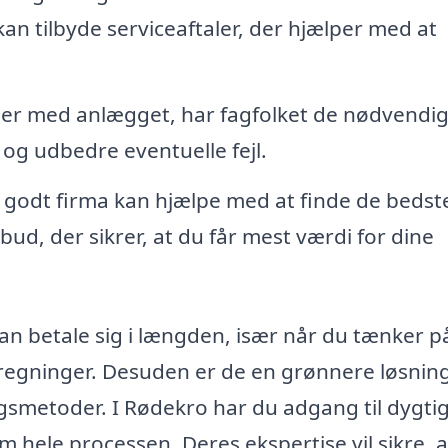
an tilbyde serviceaftaler, der hjælper med at
mer med anlægget, har fagfolket de nødvendi
e og udbedre eventuelle fejl.
 godt firma kan hjælpe med at finde de bedst
bud, der sikrer, at du får mest værdi for dine
an betale sig i længden, især når du tænker p
regninger. Desuden er de en grønnere løsning
gsmetoder. I Rødekro har du adgang til dygti
 hele processen. Deres ekspertise vil sikre, 