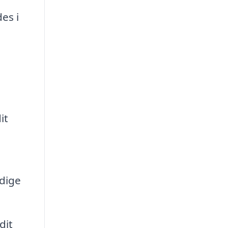
es i
it
ndige
dit