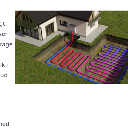
gt
ser
drage
k i
bud
 med