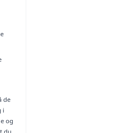
ge
e
å de
 i
ge og
at du