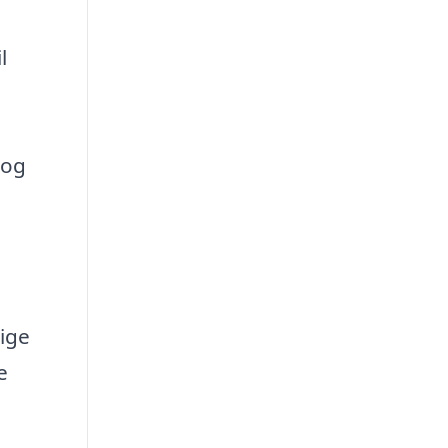
l
 og
ige
e