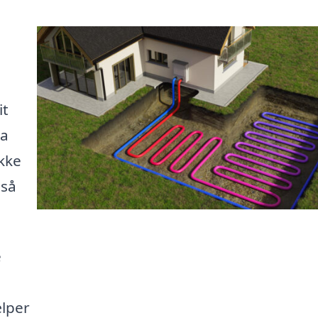
it
ra
kke
gså
e
ælper