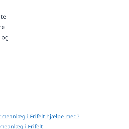
e
ste
re
 og
rmeanlæg i Frifelt hjælpe med?
meanlæg i Frifelt