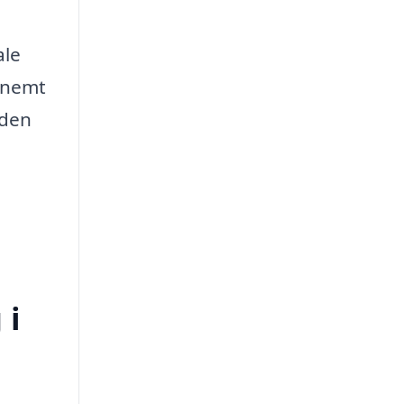
ale
t nemt
 den
 i