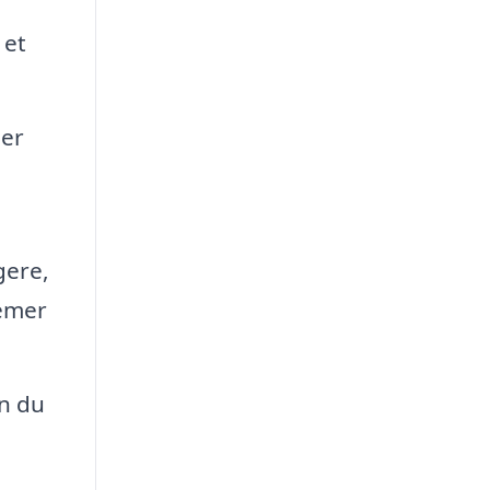
 et
 er
gere,
lemer
n du