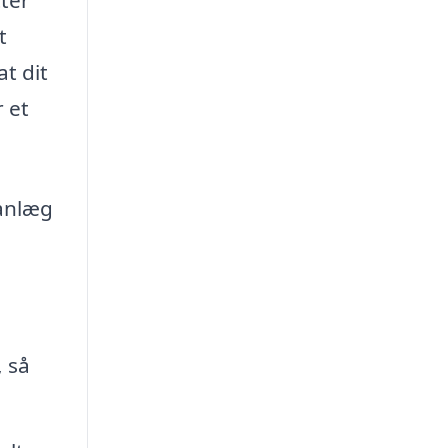
t
t dit
 et
anlæg
 så