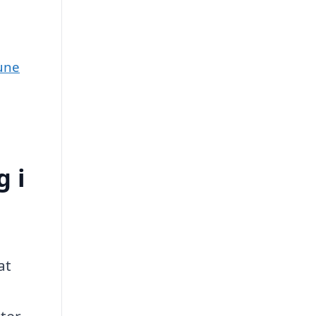
mune
 i
at
ter