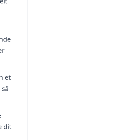
elt
ende
er
n et
 så
e
 dit