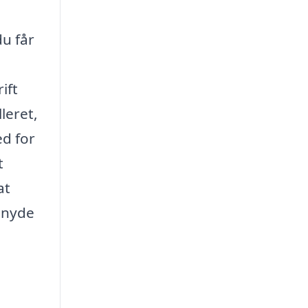
du får
ift
leret,
ed for
t
at
n nyde