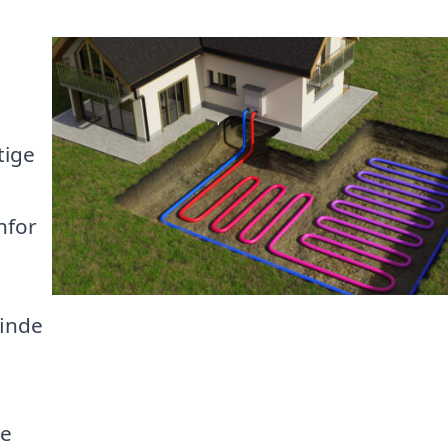
tige
nfor
finde
le