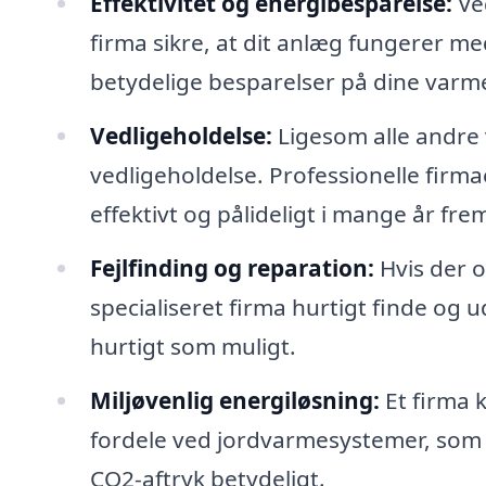
Effektivitet og energibesparelse:
Ved
firma sikre, at dit anlæg fungerer med
betydelige besparelser på dine varme
Vedligeholdelse:
Ligesom alle andr
vedligeholdelse. Professionelle firmae
effektivt og pålideligt i mange år fre
Fejlfinding og reparation:
Hvis der 
specialiseret firma hurtigt finde og 
hurtigt som muligt.
Miljøvenlig energiløsning:
Et firma 
fordele ved jordvarmesystemer, som 
CO2-aftryk betydeligt.