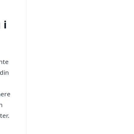
 i
nte
 din
mere
n
ter.