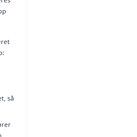
top
eret
p:
t, så
ører
m.