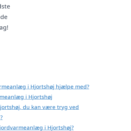
dste
åde
ag!
armeanlæg i Hjortshøj hjælpe med?
rmeanlæg i Hjortshøj
jortshøj, du kan være tryg ved
?
jordvarmeanlæg i Hjortshøj?