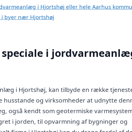
ordvarmeanlæg i Hjortshøj eller hele Aarhus komm
 i byer nær Hjortshøj
speciale i jordvarmeanlæg
nlæg i Hjortshøj, kan tilbyde en række tjeneste
ate husstande og virksomheder at udnytte den
æg, også kendt som geotermiske varmesystem
ret i jorden, til opvarmning af bygninger og
alt firma i Hjortshøj kan du drage fordel af d