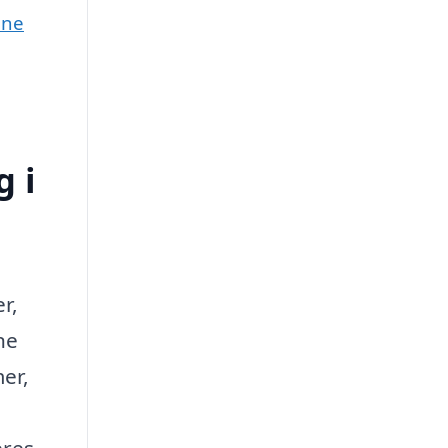
une
 i
r,
ne
er,
eres