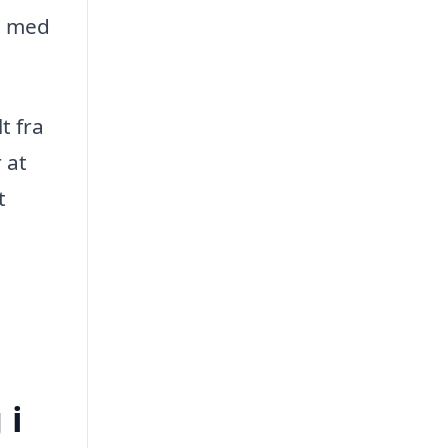
ig med
t fra
 at
t
 i