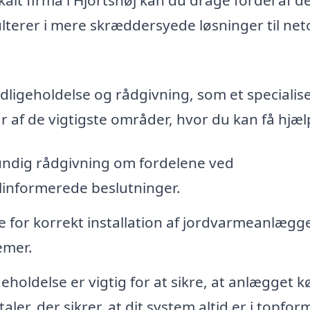
sulterer i mere skræddersyede løsninger til ne
edligeholdelse og rådgivning, som et specialis
 af de vigtigste områder, hvor du kan få hjæl
undig rådgivning om fordelene ved
linformerede beslutninger.
 for korrekt installation af jordvarmeanlægge
emer.
oldelse er vigtig for at sikre, at anlægget k
aler, der sikrer, at dit system altid er i topfor