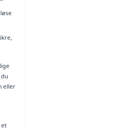
 løse
ikre,
lige
 du
 eller
 et