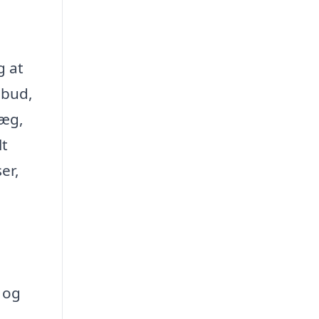
g at
lbud,
læg,
lt
er,
 og
t