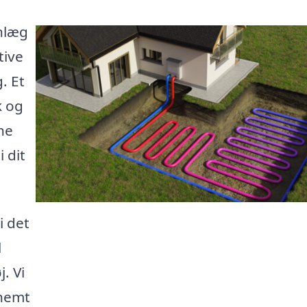
anlæg
tive
. Et
k og
ne
 dit
i det
l
. Vi
 nemt