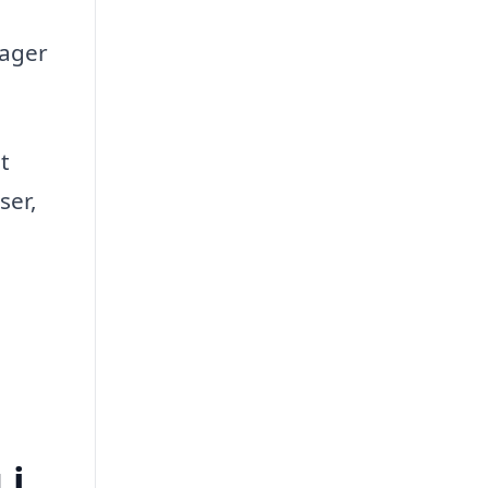
rager
t
ser,
 i