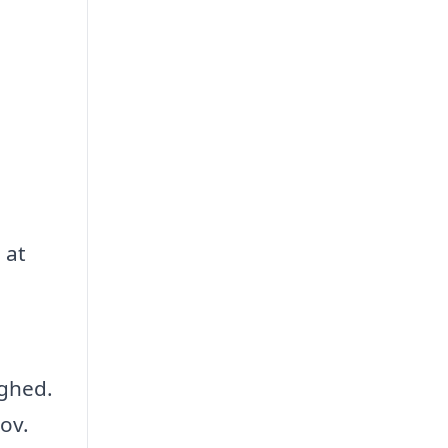
 at
ighed.
hov.