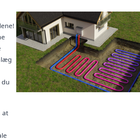
lene!
ne
e
nlæg
t du
 at
ale