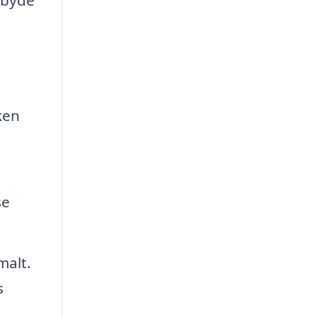
ken
se
malt.
s