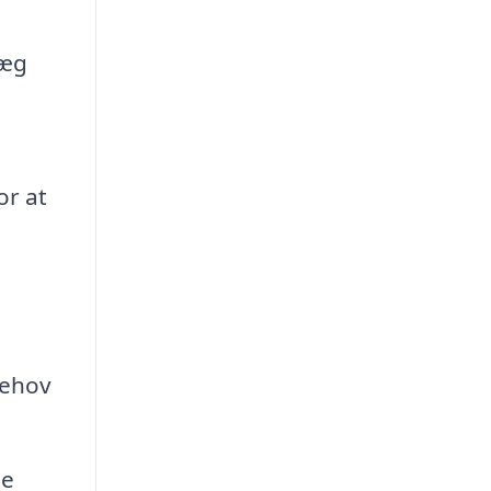
læg
or at
behov
le