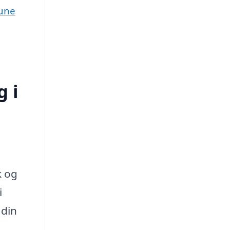
mune
 i
k og
i
 din