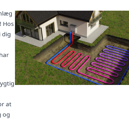
anlæg
! Hos
 dig
 har
ygtig
r at
g og
a