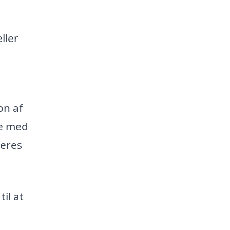
ller
on af
pe med
reres
il at