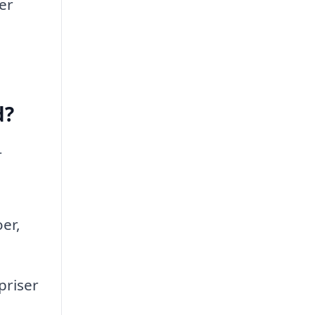
er
d?
r
er,
priser