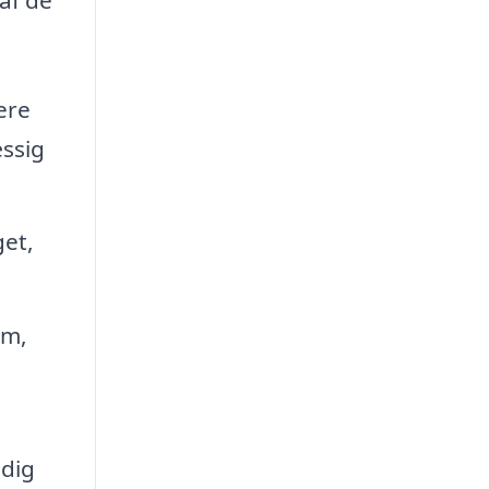
ere
ssig
get,
em,
dig