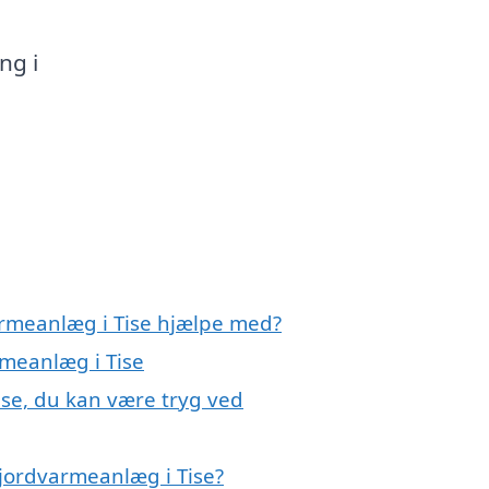
ng i
armeanlæg i Tise hjælpe med?
rmeanlæg i Tise
ise, du kan være tryg ved
jordvarmeanlæg i Tise?