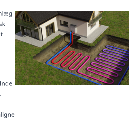
anlæg
sk
et
finde
t
ligne