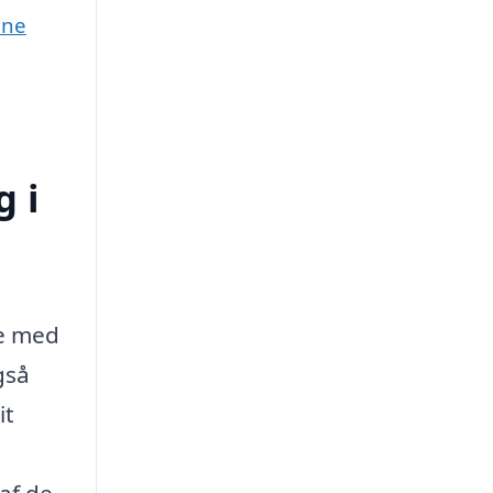
une
 i
de med
gså
it
af de