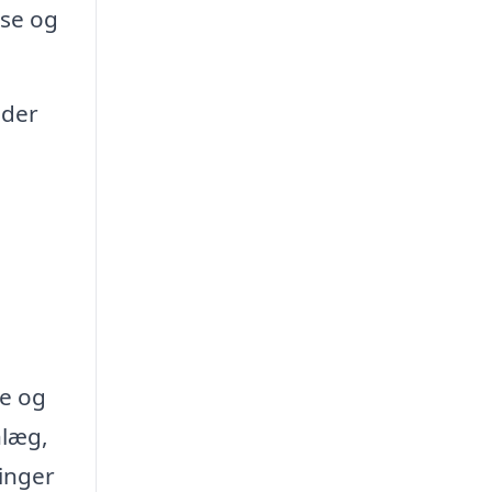
lse og
åder
se og
nlæg,
inger