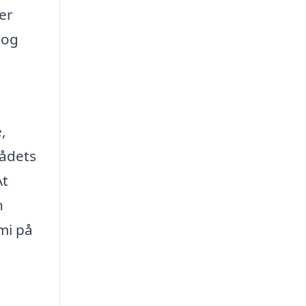
 er
 og
,
rådets
At
n
mi på