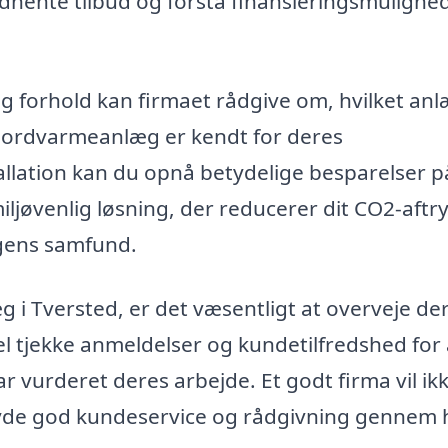
indhente tilbud og forstå finansieringsmulighe
og forhold kan firmaet rådgive om, hvilket an
 Jordvarmeanlæg er kendt for deres
tallation kan du opnå betydelige besparelser p
ljøvenlig løsning, der reducerer dit CO2-aftry
dagens samfund.
g i Tversted, er det væsentligt at overveje de
l tjekke anmeldelser og kundetilfredshed for 
ar vurderet deres arbejde. Et godt firma vil ik
lbyde god kundeservice og rådgivning gennem 