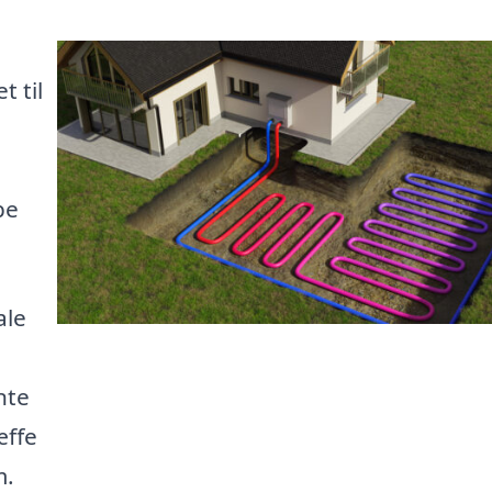
 til
pe
ale
nte
æffe
m.