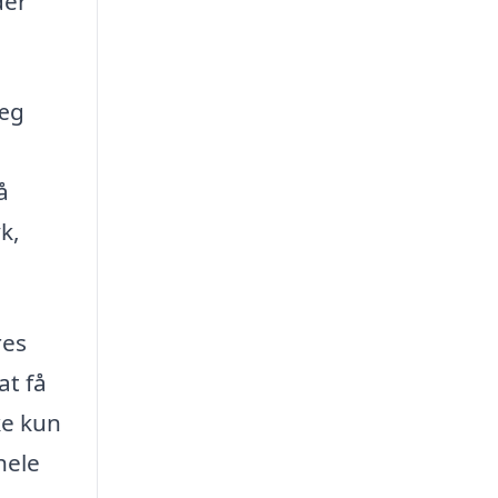
der
læg
å
k,
res
at få
ke kun
hele