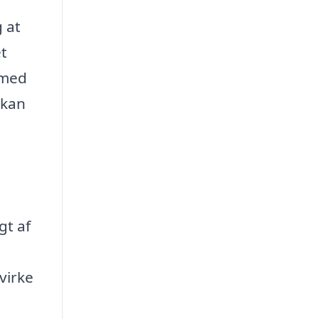
 at
et
 med
 kan
gt af
virke