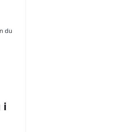
an du
 i