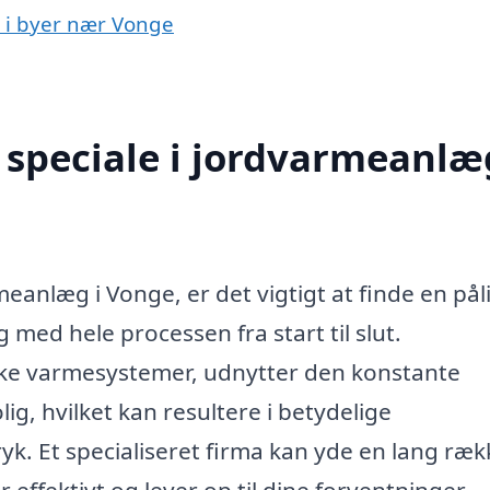
g i byer nær Vonge
speciale i jordvarmeanlæg
meanlæg i Vonge, er det vigtigt at finde en pål
 med hele processen fra start til slut.
ke varmesystemer, udnytter den konstante
ig, hvilket kan resultere i betydelige
k. Et specialiseret firma kan yde en lang ræk
r effektivt og lever op til dine forventninger.