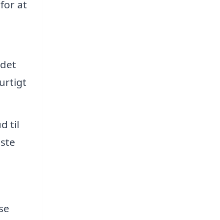
for at
 det
urtigt
 til
dste
se