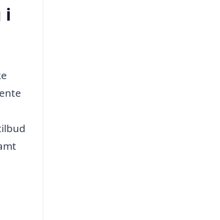
 i
ke
hente
tilbud
samt