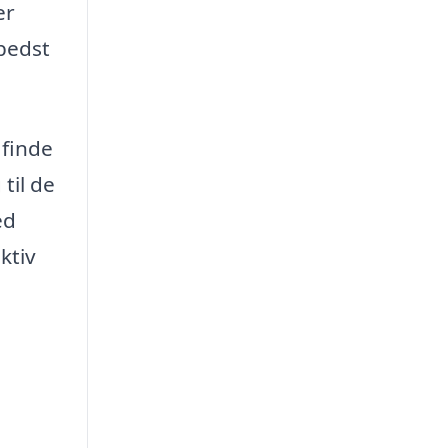
er
bedst
 finde
til de
ed
ktiv