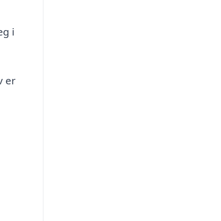
æg i
v er