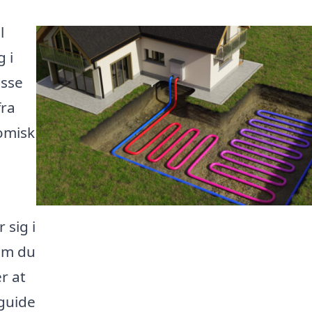
l
 i
isse
fra
nomisk
 sig i
om du
r at
 guide