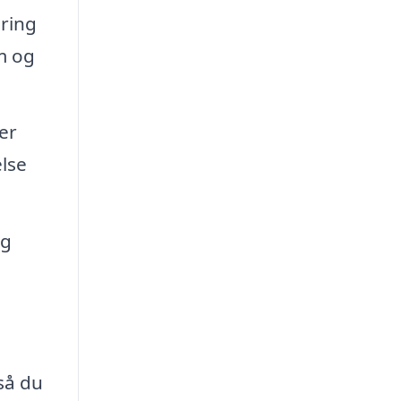
ering
m og
er
else
æg
så du