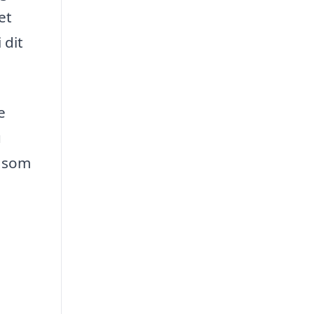
et
 dit
e
u
, som