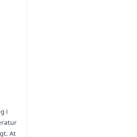
g i
eratur
gt. At