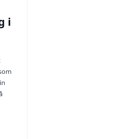
 i
t
 som
in
å