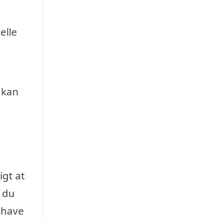
elle
 kan
igt at
 du
 have