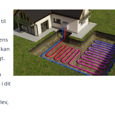
til
dens
 kan
t.
n
i dit
lev,