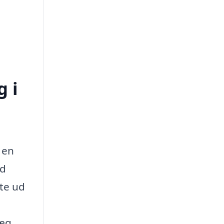
 i
 en
ed
ste ud
æg.