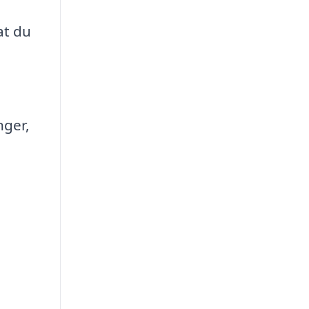
n
at du
,
ger,