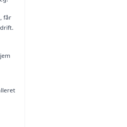
, får
rift.
hjem
lleret