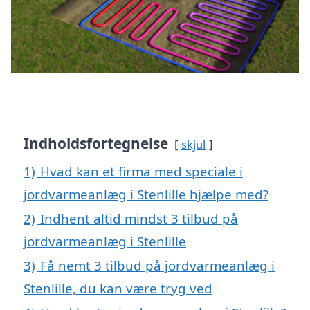
Indholdsfortegnelse
skjul
1)
Hvad kan et firma med speciale i
jordvarmeanlæg i Stenlille hjælpe med?
2)
Indhent altid mindst 3 tilbud på
jordvarmeanlæg i Stenlille
3)
Få nemt 3 tilbud på jordvarmeanlæg i
Stenlille, du kan være tryg ved