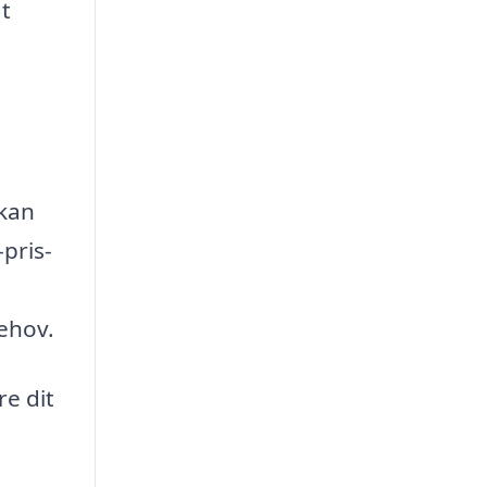
t
 kan
pris-
behov.
e dit