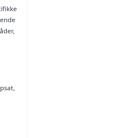
ifikke
erende
åder,
opsat,