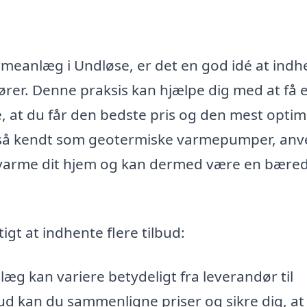
armeanlæg i Undløse, er det en god idé at indh
dører. Denne praksis kan hjælpe dig med at få 
, at du får den bedste pris og den mest optim
også kendt som geotermiske varmepumper, an
opvarme dit hjem og kan dermed være en bære
tigt at indhente flere tilbud:
g kan variere betydeligt fra leverandør til
bud kan du sammenligne priser og sikre dig, at