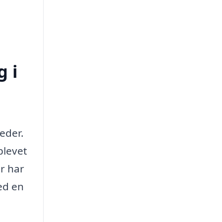
 i
eder.
blevet
er har
ed en