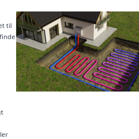
 til
 finde
gt
ler