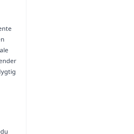
ente
en
ale
vender
dygtig
 du