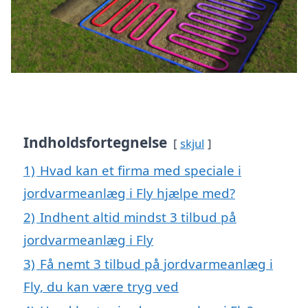
Indholdsfortegnelse
skjul
1)
Hvad kan et firma med speciale i
jordvarmeanlæg i Fly hjælpe med?
2)
Indhent altid mindst 3 tilbud på
jordvarmeanlæg i Fly
3)
Få nemt 3 tilbud på jordvarmeanlæg i
Fly, du kan være tryg ved