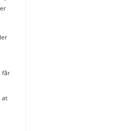
der
der
 får
 at