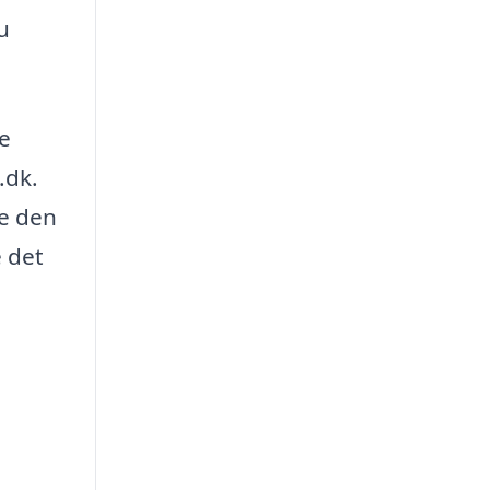
u
re
.dk.
de den
e det