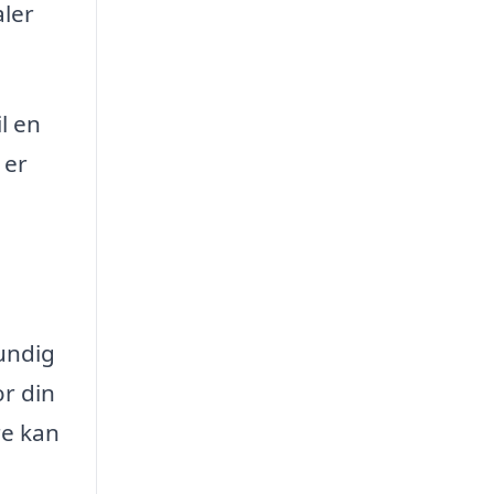
aler
l en
 er
rundig
r din
re kan