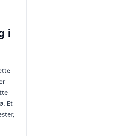
 i
ette
er
tte
ø. Et
ster,