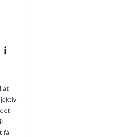
 i
l at
jektiv
 det
l
t få