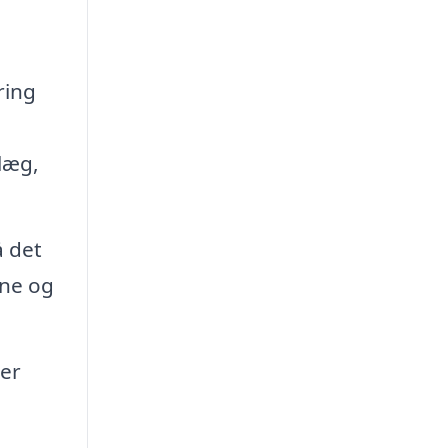
ring
n
læg,
å det
vne og
 er