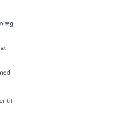
anlæg
 at
 med
r til