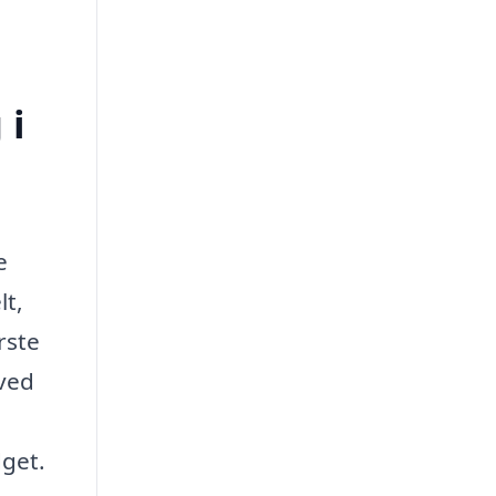
 i
e
lt,
rste
 ved
dget.