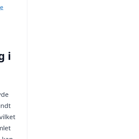
ne
 i
yde
endt
ilket
mlet
g kan