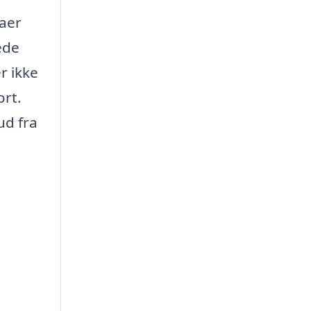
maer
ede
r ikke
ort.
ud fra