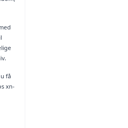
 med
l
lige
iv.
u få
s xn-