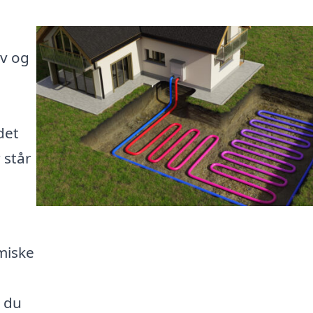
iv og
det
 står
miske
 du