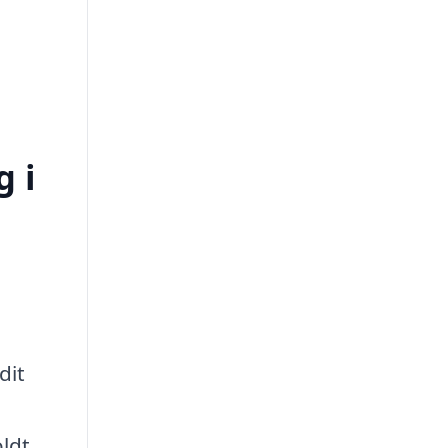
 i
dit
ldt,