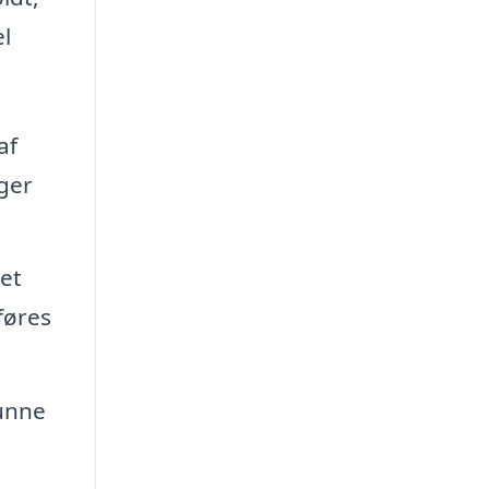
l
af
ger
et
dføres
kunne