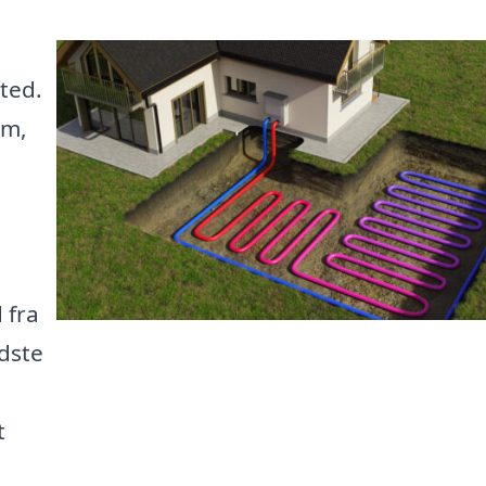
ted.
om,
 fra
edste
t