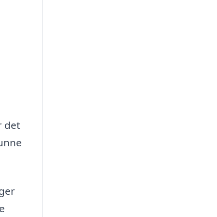
r det
kunne
nger
e