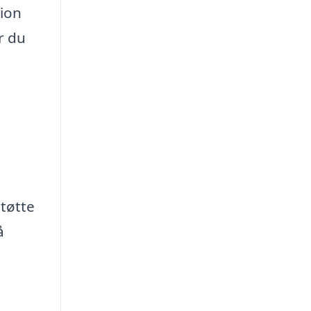
tion
r du
tøtte
å