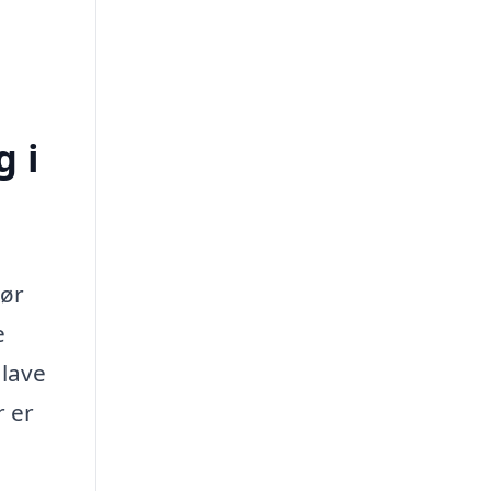
 i
gør
e
lave
r er