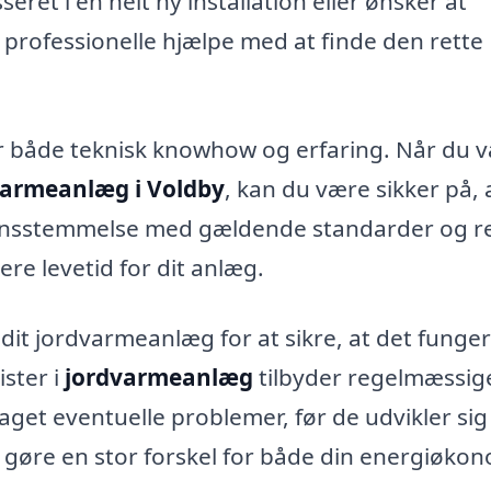
ret i en helt ny installation eller ønsker at
rofessionelle hjælpe med at finde den rette
r både teknisk knowhow og erfaring. Når du 
varmeanlæg i Voldby
, kan du være sikker på, 
erensstemmelse med gældende standarder og re
re levetid for dit anlæg.
 dit jordvarmeanlæg for at sikre, at det funge
ister i
jordvarmeanlæg
tilbyder regelmæssig
aget eventuelle problemer, før de udvikler sig 
 gøre en stor forskel for både din energiøko