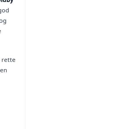
 god
 og
e
 rette
 en