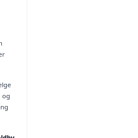
t
n
er
ælge
g og
ing
oldby