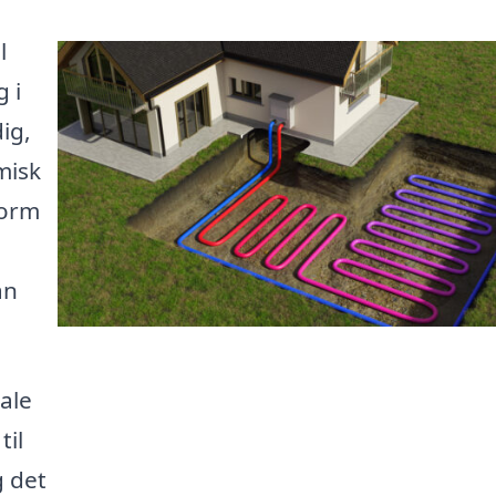
l
 i
ig,
misk
form
an
kale
til
g det