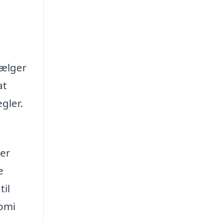
vælger
at
gler.
rer
e
til
nomi