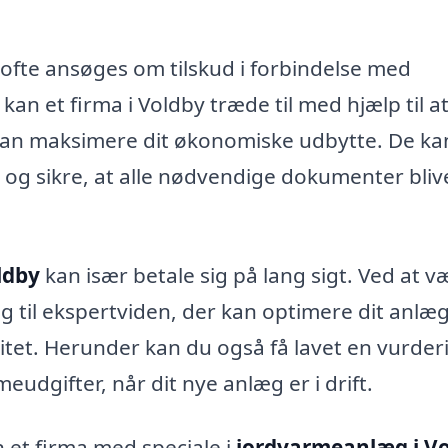
 ofte ansøges om tilskud i forbindelse med
kan et firma i Voldby træde til med hjælp til a
kan maksimere dit økonomiske udbytte. De ka
 og sikre, at alle nødvendige dokumenter bliv
ldby
kan især betale sig på lang sigt. Ved at v
g til ekspertviden, der kan optimere dit anlæ
vitet. Herunder kan du også få lavet en vurder
udgifter, når dit nye anlæg er i drift.
 et firma med speciale i
jordvarmeanlæg i V