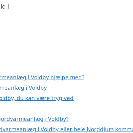
id i
varmeanlæg i Voldby hjælpe med?
armeanlæg i Voldby
oldby, du kan være tryg ved
 jordvarmeanlæg i Voldby?
ordvarmeanlæg i Voldby eller hele Norddjurs kom