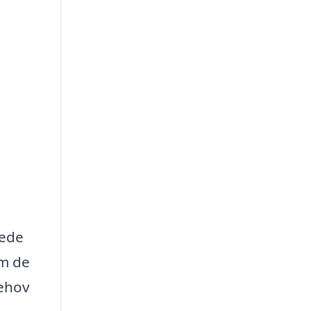
kede
om de
behov